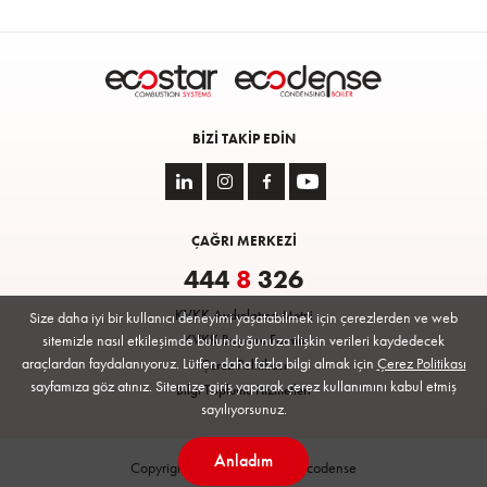
BIZI TAKIP EDIN
ÇAĞRI MERKEZİ
444
8
326
KVKK Aydınlatma Metni
Size daha iyi bir kullanıcı deneyimi yaşatabilmek için çerezlerden ve web
sitemizle nasıl etkileşimde bulunduğunuza ilişkin verileri kaydedecek
KVKK Başvuru Formu
araçlardan faydalanıyoruz. Lütfen daha fazla bilgi almak için
Çerez Politikası
Çerez Politikası
sayfamıza göz atınız. Sitemize giriş yaparak çerez kullanımını kabul etmiş
Bilgi Toplumu Hizmetleri
sayılıyorsunuz.
Anladım
Copyright © 2026 Ecostar | Ecodense