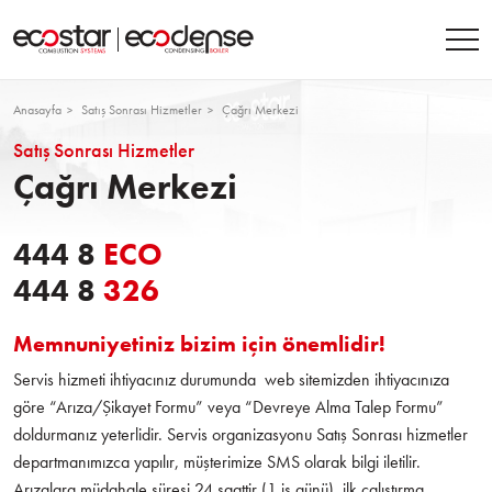
Anasayfa
Satış Sonrası Hizmetler
Çağrı Merkezi
Satış Sonrası Hizmetler
Çağrı Merkezi
444 8
ECO
444 8
326
Memnuniyetiniz bizim için önemlidir!
Servis hizmeti ihtiyacınız durumunda web sitemizden ihtiyacınıza
göre “Arıza/Şikayet Formu” veya “Devreye Alma Talep Formu”
doldurmanız yeterlidir. Servis organizasyonu Satış Sonrası hizmetler
departmanımızca yapılır, müşterimize SMS olarak bilgi iletilir.
Arızalara müdahale süresi 24 saattir (1 iş günü), ilk çalıştırma