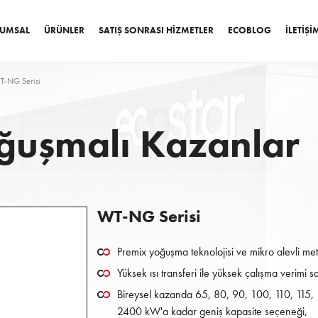
UMSAL
ÜRÜNLER
SATIŞ SONRASI HIZMETLER
ECOBLOG
İLETIŞI
T-NG Serisi
oğuşmalı Kazanlar
WT-NG Serisi
Premix yoğuşma teknolojisi ve mikro alevli meta
Yüksek ısı transferi ile yüksek çalışma verimi 
Bireysel kazanda 65, 80, 90, 100, 110, 115,
2400 kW'a kadar geniş kapasite seçeneği,