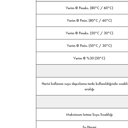
Verim @ Pmaks. (80°C / 60°C)
Verim @ Pmin. (80°C / 60°C)
Verim @ Pmaks. (50°C / 30°C)
Verim @ Pmin. (50°C / 30°C)
Verim @ %30 (30°C)
Harici kullanım suyu depolama tankı kullanıldığında sıcakl
aralığı
Maksimum Isıtma Suyu Sıcaklığı
Su Hacmi