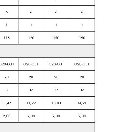
6
6
6
6
1
1
1
1
115
120
150
190
G20-G31
G20-G31
G20-G31
G20-G31
20
20
20
20
37
37
37
37
11,47
11,99
13,03
14,91
2,08
2,08
2,08
2,08