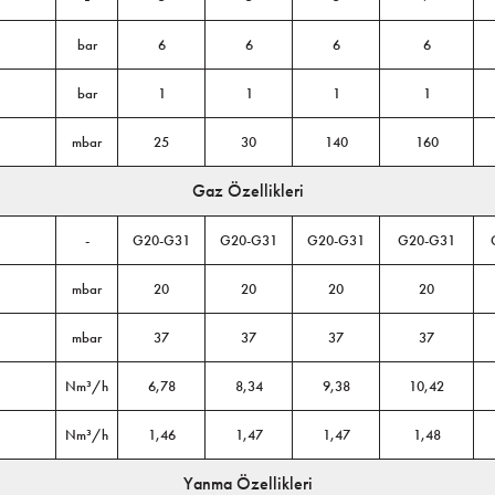
bar
6
6
6
6
bar
1
1
1
1
mbar
25
30
140
160
Gaz Özellikleri
-
G20-G31
G20-G31
G20-G31
G20-G31
mbar
20
20
20
20
mbar
37
37
37
37
Nm³/h
6,78
8,34
9,38
10,42
Nm³/h
1,46
1,47
1,47
1,48
Yanma Özellikleri