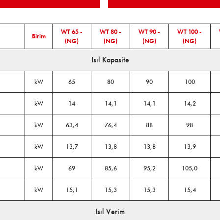
WT 65 -
WT 80 -
WT 90 -
WT 100 -
Birim
(NG)
(NG)
(NG)
(NG)
Isıl Kapasite
kW
65
80
90
100
kW
14
14,1
14,1
14,2
kW
63,4
76,4
88
98
kW
13,7
13,8
13,8
13,9
kW
69
85,6
95,2
105,0
kW
15,1
15,3
15,3
15,4
Isıl Verim