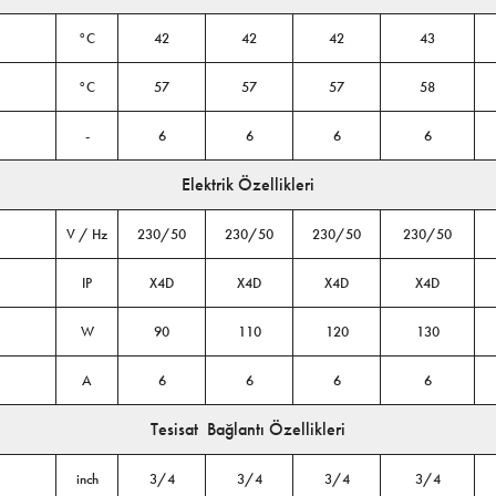
°C
42
42
42
43
°C
57
57
57
58
-
6
6
6
6
Elektrik Özellikleri
V / Hz
230/50
230/50
230/50
230/50
IP
X4D
X4D
X4D
X4D
W
90
110
120
130
A
6
6
6
6
Tesisat Bağlantı Özellikleri
inch
3/4
3/4
3/4
3/4