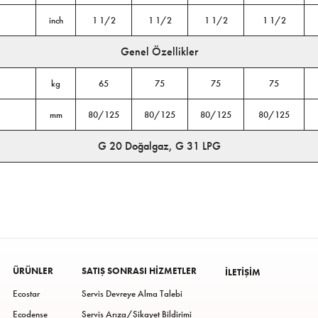
inch
1 1/2
1 1/2
1 1/2
1 1/2
Genel Özellikler
kg
65
75
75
75
mm
80/125
80/125
80/125
80/125
G 20 Doğalgaz, G 31 LPG
ÜRÜNLER
SATIŞ SONRASI HIZMETLER
İLETIŞIM
Ecostar
Servis Devreye Alma Talebi
Ecodense
Servis Arıza/Şikayet Bildirimi