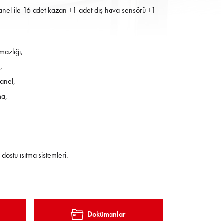
nel ile 16 adet kazan +1 adet dış hava sensörü +1
mazlığı,
,
panel,
ma,
stu ısıtma sistemleri.
Dokümanlar