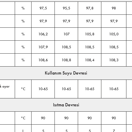
%
97,5
95,5
97,8
98
%
97,9
97,9
97,9
97,9
%
106,2
107
105,8
105,0
%
107,9
108,5
108,5
108,5
%
108,6
108,8
108,4
108,3
Kullanım Suyu Devresi
ık ayar
°C
10-65
10-65
10-65
10-65
Isıtma Devresi
°C
90
90
90
90
L
5
5
5
7