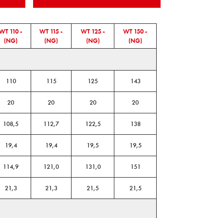
WT 110 -
WT 115 -
WT 125 -
WT 150 -
(NG)
(NG)
(NG)
(NG)
110
115
125
143
20
20
20
20
108,5
112,7
122,5
138
19,4
19,4
19,5
19,5
114,9
121,0
131,0
151
21,3
21,3
21,5
21,5